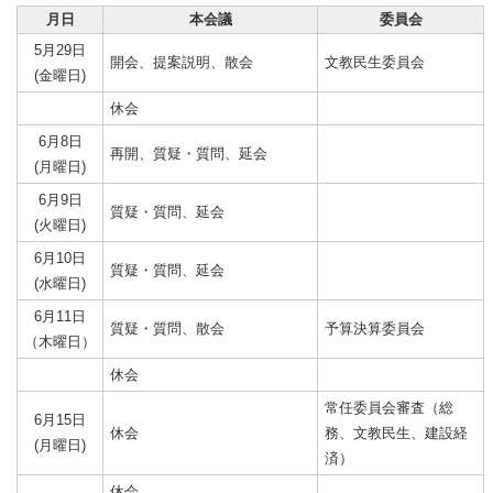
月日
本会議
委員会
5月29日
開会、提案説明、散会
文教民生委員会
(金曜日)
休会
6月8日
再開、質疑・質問、延会
(月曜日)
6月9日
質疑・質問、延会
(火曜日)
6月10日
質疑・質問、延会
(水曜日)
6月11日
質疑・質問、散会
予算決算委員会
（木曜日）
休会
常任委員会審査（総
6月15日
休会
務、文教民生、建設経
(月曜日)
済）
休会