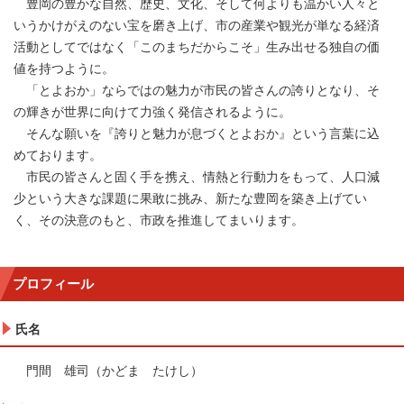
豊岡の豊かな自然、歴史、文化、そして何よりも温かい人々と
いうかけがえのない宝を磨き上げ、市の産業や観光が単なる経済
活動としてではなく「このまちだからこそ」生み出せる独自の価
値を持つように。
「とよおか」ならではの魅力が市民の皆さんの誇りとなり、そ
の輝きが世界に向けて力強く発信されるように。
そんな願いを『誇りと魅力が息づくとよおか』という言葉に込
めております。
市民の皆さんと固く手を携え、情熱と行動力をもって、人口減
少という大きな課題に果敢に挑み、新たな豊岡を築き上げてい
く、その決意のもと、市政を推進してまいります。
プロフィール
氏名
門間 雄司（かどま たけし）