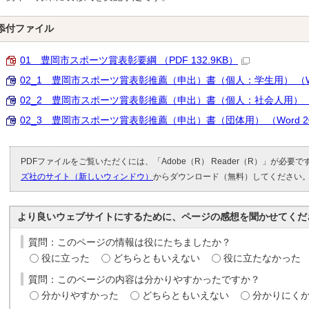
添付ファイル
01 豊岡市スポーツ賞表彰要綱 （PDF 132.9KB）
02_1 豊岡市スポーツ賞表彰推薦（申出）書（個人：学生用） （Word
02_2 豊岡市スポーツ賞表彰推薦（申出）書（個人：社会人用） （Wo
02_3 豊岡市スポーツ賞表彰推薦（申出）書（団体用） （Word 20
PDFファイルをご覧いただくには、「Adobe（R） Reader（R）」が必要
ズ社のサイト（新しいウィンドウ）
からダウンロード（無料）してください
より良いウェブサイトにするために、ページの感想を聞かせてくだ
質問：このページの情報は役にたちましたか？
役に立った
どちらともいえない
役に立たなかった
質問：このページの内容は分かりやすかったですか？
分かりやすかった
どちらともいえない
分かりにく