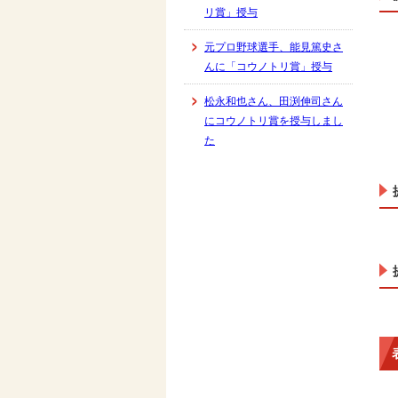
リ賞」授与
元プロ野球選手、能見篤史さ
んに「コウノトリ賞」授与
松永和也さん、田渕伸司さん
にコウノトリ賞を授与しまし
た