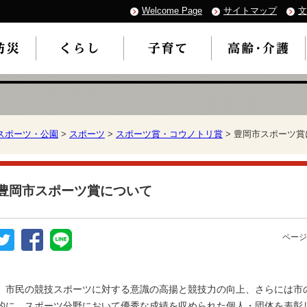
Welcome Page
サイトマップ
文
スポーツ・公園
>
スポーツ
>
スポーツ賞・コウノトリ賞
> 豊岡市スポーツ賞
豊岡市スポーツ賞について
ページ
市民の競技スポーツに対する意識の高揚と競技力の向上、さらには市
的に、スポーツ分野において優秀な成績を収められた個人・団体を表彰