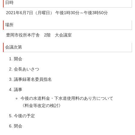
日時
2021年6月7日（月曜日） 午後1時30分～午後3時50分
場所
豊岡市役所本庁舎 2階 大会議室
会議次第
開会
会長あいさつ
議事録署名委員指名
議事
今後の水道料金・下水道使用料のあり方について
《料金等改定の検討》
今後の予定
閉会