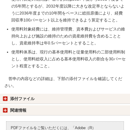
の5年間とするが、2032年度以降に大きな改定率とならないよ
うに2036年度までの10年間をベースに総括原価により、経費
回収率100パーセント以上を維持できるよう算定すること。
使用料対象経費には、維持管理費、資本費およびサービスの維
持向上および施設の維持のための資産維持費を含めることと
し、資産維持率は年0.5パーセントとすること。
使用料体系は、現行の基本使用料と従量使用料の二部使用料制
とし、使用料総収入に占める基本使用料収入の割合を30パーセ
ント程度とすること。
答申の内容などの詳細は、下部の添付ファイルを確認してくだ
さい。
添付ファイル
関連情報
PDFファイルをご覧いただくには、「Adobe（R）