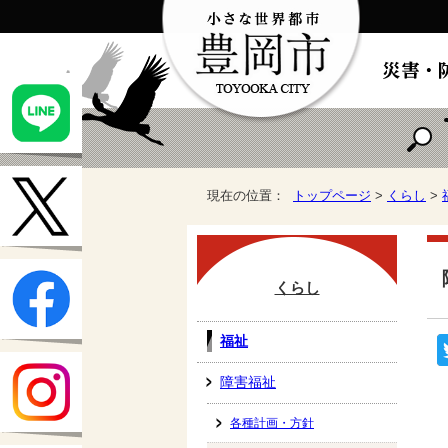
現在の位置：
トップページ
>
くらし
>
くらし
福祉
障害福祉
各種計画・方針