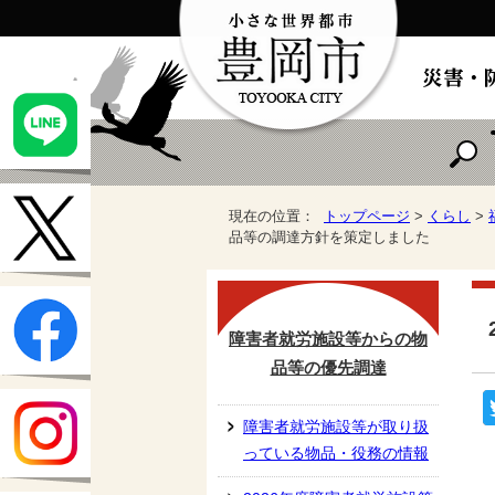
現在の位置：
トップページ
>
くらし
>
品等の調達方針を策定しました
障害者就労施設等からの物
品等の優先調達
障害者就労施設等が取り扱
っている物品・役務の情報