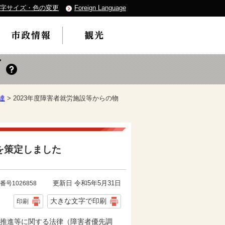
字サイズ・色の変更
Foreign Language
達
> 2023年度障害者就労施設等からの物
を策定しました
更新日 令和5年5月31日
番号1026858
大きな文字で印刷
印刷
の推進等に関する法律（障害者優先調