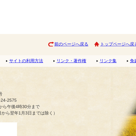
前のページへ戻る
トップページへ戻
サイトの利用方法
リンク・著作権
リンク集
免
号
4-2575
ら午後4時30分まで
日から翌年1月3日までは除く）