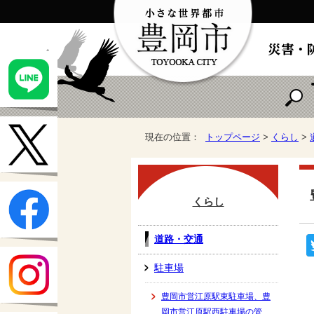
現在の位置：
トップページ
>
くらし
>
くらし
道路・交通
駐車場
豊岡市営江原駅東駐車場、豊
岡市営江原駅西駐車場の管