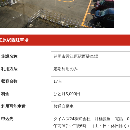
江原駅西駐車場
施設名称
豊岡市営江原駅西駐車場
利用方法
定期利用のみ
収容台数
17台
料金
ひと月5,000円
利用可能車種
普通自動車
申込先
タイムズ24株式会社 月極担当 電話：012
午前9時～午後6時 （土・日・休日除く