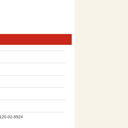
0-02-8924
）