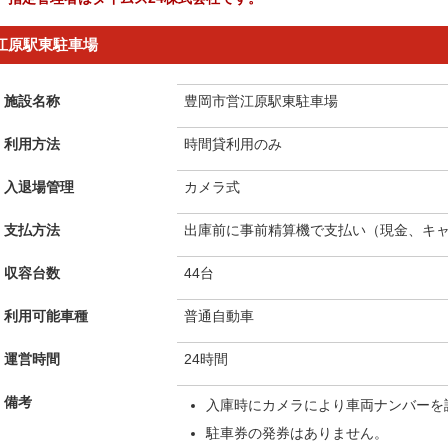
江原駅東駐車場
施設名称
豊岡市営江原駅東駐車場
利用方法
時間貸利用のみ
入退場管理
カメラ式
支払方法
出庫前に事前精算機で支払い（現金、キ
収容台数
44台
利用可能車種
普通自動車
運営時間
24時間
備考
入庫時にカメラにより車両ナンバーを
駐車券の発券はありません。