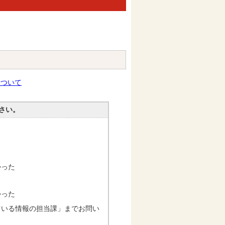
について
さい。
かった
かった
ている情報の担当課」までお問い