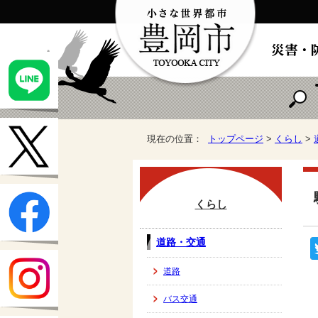
現在の位置：
トップページ
>
くらし
>
くらし
道路・交通
道路
バス交通