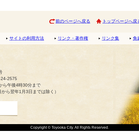
前のページへ戻る
トップページへ戻
サイトの利用方法
リンク・著作権
リンク集
免
号
4-2575
ら午後4時30分まで
日から翌年1月3日までは除く）
Copyright © Toyooka City. All Rights Reserved.