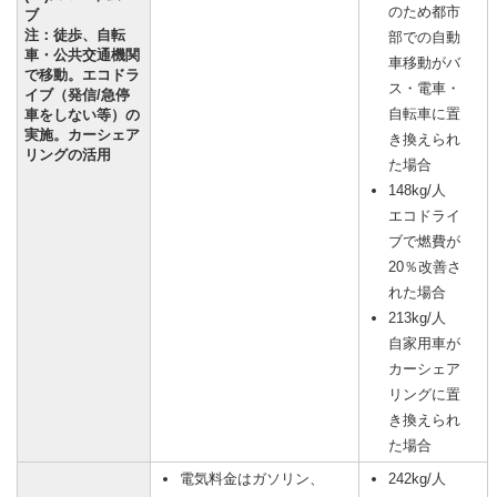
のため都市
ブ
注：徒歩、自転
部での自動
車・公共交通機関
車移動がバ
で移動。エコドラ
ス・電車・
イブ（発信/急停
自転車に置
車をしない等）の
実施。カーシェア
き換えられ
リングの活用
た場合
148kg/人
エコドライ
ブで燃費が
20％改善さ
れた場合
213kg/人
自家用車が
カーシェア
リングに置
き換えられ
た場合
電気料金はガソリン、
242kg/人