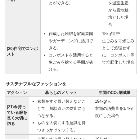
とができる。
を温室生産
から露地栽
培とした場
合
作成した堆肥を家庭菜園
18kg/世帯
やガーデニングに活用で
生ごみを可燃ごみ
きる。
として処理せず
(20)自宅でコンポ
スト
コンポストを活用すると
に、コンポスト等
生ごみを捨てる手間が省
で堆肥化した場合
ける。
サステナブルなファッションを
アクション
暮らしのメリット
年間のCO₂削減量
衣類をすぐ買い替えないこ
194kg/人
(21)今持っ
とで、無駄遣いの防止にも
衣類の消費量を1/4程
ている服を
つながる。
度にした場合
長く大切に
ものを大切にする意識を持
切る
つきっかけをつくる。