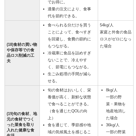
でお得に。
適量の注文により、食事
代を節約できる。
食べられる分だけを買う
54kg/人
ことによって、食べすぎ
家庭と外食の食品
を回避し、食費の節約に
ロスがゼロになっ
(18)食材の買い物
もつながる。
た場合
や保存等での食
冷蔵庫に食品を詰めすぎ
品ロス削減の工
ないことで、冷えやす
夫
く、節電にもつながる。
生ごみ処理の手間が減ら
せる。
旬の食材はおいしく、栄
8kg/人
養価が高く、新鮮な状態
一部の野
で食べることができる。
菜・果物を
（食を通じたQOLの向
地産地消し
(19)旬の食材、地
上）
た場合
元の食材でつく
った菜食を取り
食を通じて、季節感や地
36kg/人
入れた健康な食
域の気候風土を感じるこ
一部の野菜
生活