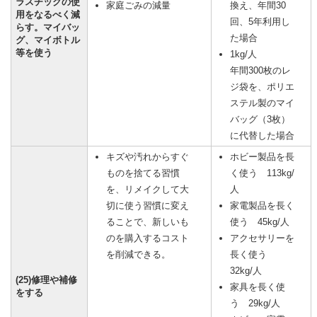
ラスチックの使
家庭ごみの減量
換え、年間30
用をなるべく減
回、5年利用し
らす。マイバッ
た場合
グ、マイボトル
等を使う
1kg/人
年間300枚のレ
ジ袋を、ポリエ
ステル製のマイ
バッグ（3枚）
に代替した場合
キズや汚れからすぐ
ホビー製品を長
ものを捨てる習慣
く使う 113kg/
を、リメイクして大
人
切に使う習慣に変え
家電製品を長く
ることで、新しいも
使う 45kg/人
のを購入するコスト
アクセサリーを
を削減できる。
長く使う
32kg/人
(25)修理や補修
家具を長く使
をする
う 29kg/人