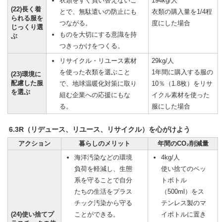
衣類をすぐ買い替えないこ
194kg/人
(22)長く着
とで、無駄遣いの防止にも
衣類の購入量を1/4程
られる服を
つながる。
度にした場合
じっくり選
ものを大切にする意識を持
ぶ
つきっかけをつくる。
リサイクル・リユース素材
29kg/人
を使った衣類を選ぶこと
1年間に購入する服の
(23)環境に
配慮した服
で、地球温暖化対策に取り
10％（1.8枚）をリサ
を選ぶ
組む企業への応援にもな
イクル素材を使った
る。
服にした場合
6.3R（リデュース、リユース、リサイクル）を心がけよう
アクション
暮らしのメリット
年間のCO₂削減量
海洋汚染などの環境
4kg/人
負荷を軽減し、生態
使い捨てのペッ
系を守ることで自分
トボトル
たちの生活をプラス
（500ml）をス
チック汚染から守る
テンレス製のマ
(24)使い捨てプ
ことができる。
イボトルに置き