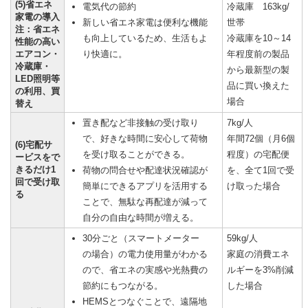
(5)省エネ
電気代の節約
冷蔵庫 163kg/
家電の導入
新しい省エネ家電は便利な機能
世帯
注：省エネ
も向上しているため、生活もよ
冷蔵庫を10～14
性能の高い
エアコン・
り快適に。
年程度前の製品
冷蔵庫・
から最新型の製
LED照明等
品に買い換えた
の利用、買
場合
替え
置き配など非接触の受け取り
7kg/人
で、好きな時間に安心して荷物
年間72個（月6個
(6)宅配サ
を受け取ることができる。
程度）の宅配便
ービスをで
きるだけ1
荷物の問合せや配達状況確認が
を、全て1回で受
回で受け取
簡単にできるアプリを活用する
け取った場合
る
ことで、無駄な再配達が減って
自分の自由な時間が増える。
30分ごと（スマートメーター
59kg/人
の場合）の電力使用量がわかる
家庭の消費エネ
ので、省エネの実感や光熱費の
ルギーを3%削減
節約にもつながる。
した場合
HEMSとつなぐことで、遠隔地