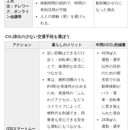
工夫
移動時間の節約で、時間の
動距離がゼロに
注：テレワー
有効活用が可能
なった場合
ク、オンライ
人との接触（密）を避けら
ン会議等
れる。
CO₂排出の少ない交通手段を選ぼう
アクション
暮らしのメリット
年間のCO₂削減量
近い距離はできるだけ
410kg/人
歩く・自転車に乗るこ
通勤・通学
とで、健康的な生活に
以外の目的
つながる。
のための都
車は、燃料消費のうち
市部での自
約4割を発進時が占める
動車移動が
ため、発進時の「ふん
バス・電
わりアクセル」などエ
車・自転車
コドライブによって、
に置き換え
燃料代を削減でき、同
られた場合
乗者も安心できる安全
243kg/人
な運転にもつながる。
通勤・通学
(15)スマートムー