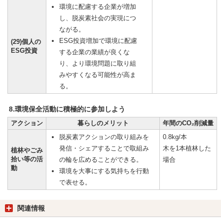
環境に配慮する企業が増加
し、脱炭素社会の実現につ
ながる。
ESG投資増加で環境に配慮
(29)個人の
ESG投資
する企業の業績が良くな
り、より環境問題に取り組
みやすくなる可能性が高ま
る。
8.環境保全活動に積極的に参加しよう
アクション
暮らしのメリット
年間のCO₂削減量
脱炭素アクションの取り組みを
0.8kg/本
発信・シェアすることで取組み
木を1本植林した
植林やごみ
拾い等の活
の輪を広めることができる。
場合
動
環境を大事にする気持ちを行動
で表せる。
関連情報