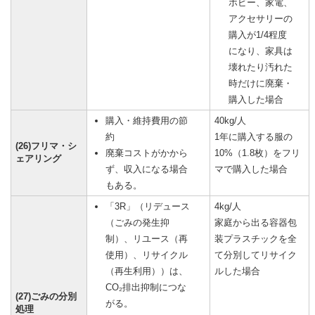
ホビー、家電、
アクセサリーの
購入が1/4程度
になり、家具は
壊れたり汚れた
時だけに廃棄・
購入した場合
購入・維持費用の節
40kg/人
約
1年に購入する服の
(26)フリマ・シ
廃棄コストがかから
10%（1.8枚）をフリ
ェアリング
ず、収入になる場合
マで購入した場合
もある。
「3R」（リデュース
4kg/人
（ごみの発生抑
家庭から出る容器包
制）、リユース（再
装プラスチックを全
使用）、リサイクル
て分別してリサイク
（再生利用））は、
ルした場合
CO₂排出抑制につな
(27)ごみの分別
がる。
処理