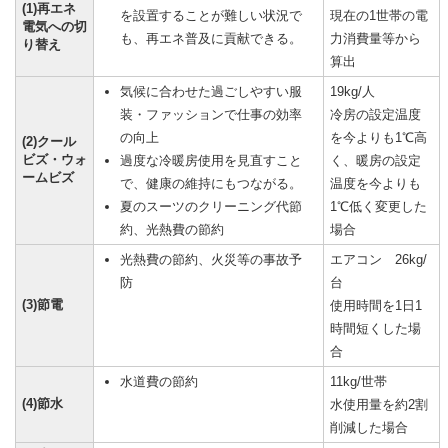
(1)再エネ
を設置することが難しい状況で
現在の1世帯の電
電気への切
も、再エネ普及に貢献できる。
力消費量等から
り替え
算出
気候に合わせた過ごしやすい服
19kg/人
装・ファッションで仕事の効率
冷房の設定温度
の向上
を今よりも1℃高
(2)クール
ビズ・ウォ
過度な冷暖房使用を見直すこと
く、暖房の設定
ームビズ
で、健康の維持にもつながる。
温度を今よりも
夏のスーツのクリーニング代節
1℃低く変更した
約、光熱費の節約
場合
光熱費の節約、火災等の事故予
エアコン 26kg/
防
台
(3)節電
使用時間を1日1
時間短くした場
合
水道費の節約
11kg/世帯
(4)節水
水使用量を約2割
削減した場合