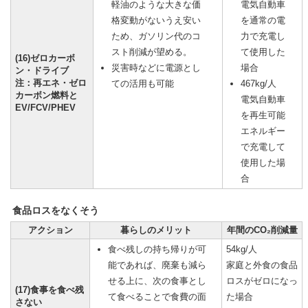
軽油のような大きな価
電気自動車
格変動がないうえ安い
を通常の電
ため、ガソリン代のコ
力で充電し
スト削減が望める。
て使用した
(16)ゼロカーボ
災害時などに電源とし
場合
ン・ドライブ
注：再エネ・ゼロ
ての活用も可能
467kg/人
カーボン燃料と
電気自動車
EV/FCV/PHEV
を再生可能
エネルギー
で充電して
使用した場
合
食品ロスをなくそう
アクション
暮らしのメリット
年間のCO₂削減量
食べ残しの持ち帰りが可
54kg/人
能であれば、廃棄も減ら
家庭と外食の食品
せる上に、次の食事とし
ロスがゼロになっ
(17)食事を食べ残
て食べることで食費の面
た場合
さない