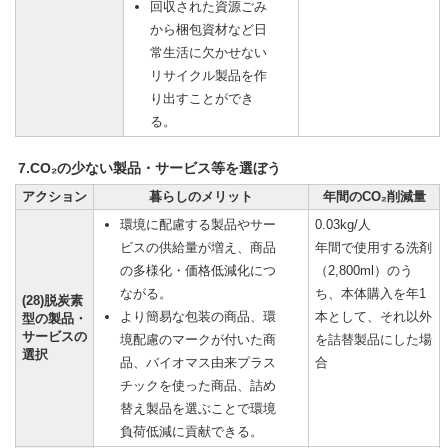
回収された資源ごみ
から梱包資材など日
常生活に欠かせない
リサイクル製品を作
り出すことができ
る。
7.CO₂の少ない製品・サービス等を選ぼう
アクション
暮らしのメリット
年間のCO₂削減量
環境に配慮する製品やサー
0.03kg/人
ビスの供給量が増え、商品
年間で使用する洗剤
の多様化・価格低減化につ
（2,800ml）のう
ながる。
ち、本体購入を年1
(28)脱炭素
より簡易な包装の商品、環
本として、それ以外
型の製品・
サービスの
境配慮のマークが付いた商
を詰替製品にした場
選択
品、バイオマス由来プラス
合
チックを使った商品、詰め
替え製品を選ぶことで環境
負荷低減に貢献できる。