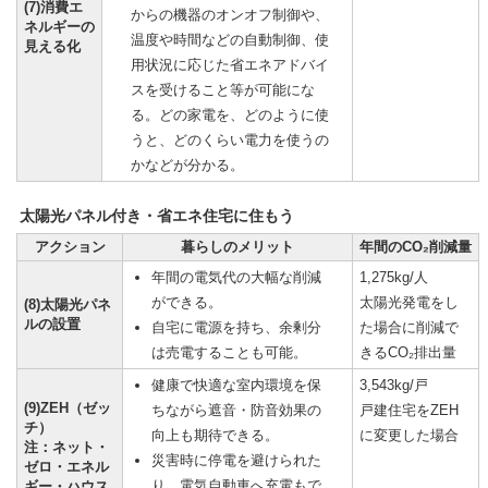
(7)消費エ
からの機器のオンオフ制御や、
ネルギーの
温度や時間などの自動制御、使
見える化
用状況に応じた省エネアドバイ
スを受けること等が可能にな
る。どの家電を、どのように使
うと、どのくらい電力を使うの
かなどが分かる。
太陽光パネル付き・省エネ住宅に住もう
アクション
暮らしのメリット
年間のCO₂削減量
年間の電気代の大幅な削減
1,275kg/人
ができる。
太陽光発電をし
(8)太陽光パネ
ルの設置
自宅に電源を持ち、余剰分
た場合に削減で
は売電することも可能。
きるCO₂排出量
健康で快適な室内環境を保
3,543kg/戸
(9)ZEH（ゼッ
ちながら遮音・防音効果の
戸建住宅をZEH
チ）
向上も期待できる。
に変更した場合
注：ネット・
災害時に停電を避けられた
ゼロ・エネル
り、電気自動車へ充電もで
ギー・ハウス