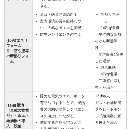
きる。
遮音・防音効果の向上
断熱リフォ
室内環境の質を維持しつ
ーム
つ、大幅な省エネを実現
142kg/世帯
防災レジリエンスの向上
平均的な断熱
(10)省エネリ
材から断熱等
フォーム
性
注：窓や壁等
能等級4に変更
の断熱リフォ
した場合
ーム
窓の断熱
47kg/世帯
二重窓に取り
換えた場合
貯めた電気やエネルギーを
121kg/人
有効活用することで、光熱
ガス・石油給湯
(11)蓄電池
費の節約や防災レジリエン
器をヒートポン
（車載の蓄電
池）・蓄エネ
スの向上につながる。
プ式給湯器に置
給湯器の導
増加する自然災害などに、
き換えた場合
入・設置