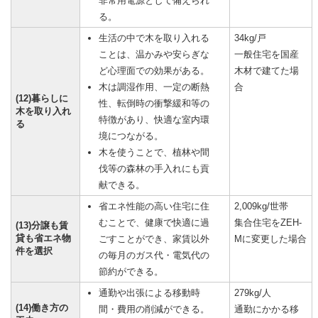
非常用電源として備えられ
る。
生活の中で木を取り入れる
34kg/戸
ことは、温かみや安らぎな
一般住宅を国産
ど心理面での効果がある。
木材で建てた場
木は調湿作用、一定の断熱
合
(12)暮らしに
性、転倒時の衝撃緩和等の
木を取り入れ
特徴があり、快適な室内環
る
境につながる。
木を使うことで、植林や間
伐等の森林の手入れにも貢
献できる。
省エネ性能の高い住宅に住
2,009kg/世帯
むことで、健康で快適に過
集合住宅をZEH-
(13)分譲も賃
貸も省エネ物
ごすことができ、家賃以外
Mに変更した場合
件を選択
の毎月のガス代・電気代の
節約ができる。
通勤や出張による移動時
279kg/人
(14)働き方の
間・費用の削減ができる。
通勤にかかる移