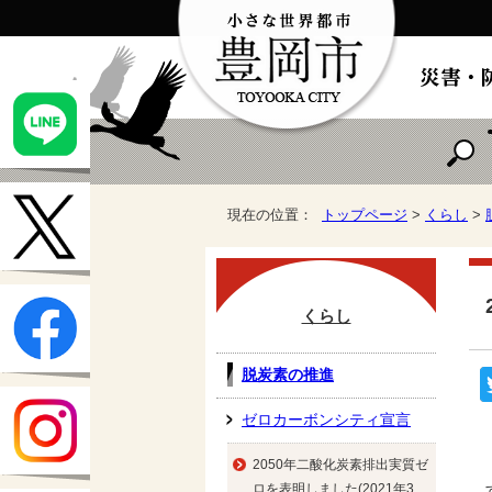
現在の位置：
トップページ
>
くらし
>
くらし
脱炭素の推進
ゼロカーボンシティ宣言
2050年二酸化炭素排出実質ゼ
ロを表明しました(2021年3