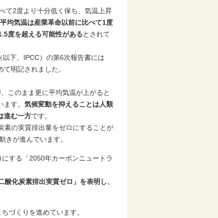
べて2度より十分低く保ち、気温上昇
平均気温は産業革命以前に比べて1度
.5度を超える可能性がある
とされて
以下、IPCC）の第6次報告書には
めて明記されました。
、このまま更に平均気温が上がると
います。
気候変動を抑えることは人類
は進む一方
です。
化炭素の実質排出量をゼロにすることが
た動きが進んでいます。
ロにする「2050年カーボンニュートラ
0年二酸化炭素排出実質ゼロ」を表明し、
まちづくりを進めています。