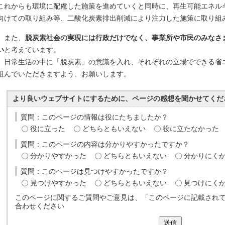
これからも環境に配慮した施策を進めていくと同時に、再生可能エネル
向けての取り組み等、二酸化炭素排出削減により注力した施策に取り組
また、
脱炭素社会の実現には行政だけでなく、事業所や市民のみなさ
い
と考えています。
日常生活の中に「脱炭素」の意識を入れ、それぞれの立場でできる省
組んでいただきますよう、お願いします。
より良いウェブサイトにするために、ページの感想を聞かせてくだ
質問：このページの情報は役にたちましたか？
役に立った
どちらともいえない
役に立たなかった
質問：このページの内容は分かりやすかったですか？
分かりやすかった
どちらともいえない
分かりにく
質問：このページは見つけやすかったですか？
見つけやすかった
どちらともいえない
見つけにく
このページに関するご質問やご意見は、「このページに記載され
合わせください
送信