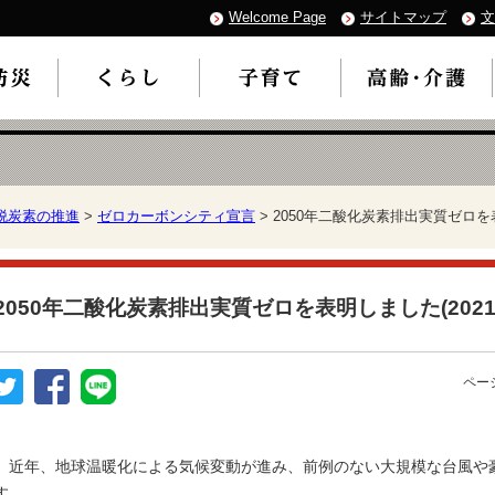
Welcome Page
サイトマップ
文
脱炭素の推進
>
ゼロカーボンシティ宣言
> 2050年二酸化炭素排出実質ゼロを表
2050年二酸化炭素排出実質ゼロを表明しました(2021
ページ
近年、地球温暖化による気候変動が進み、前例のない大規模な台風や
す。