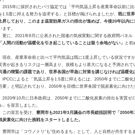
2015年に採択されたパリ協定では「平均気温上昇を産業革命以前に比
を1.5度に抑える努力を追求する」と目標が掲げられましたが、
既に世界
上昇しており、このまま温室効果ガスの排出が進めば、今後20年以内に1
います。
更に、2021年8月に公表された国連の気候変動に関する政府間パネル（
「人間の活動が温暖化を引き起こしていることは疑う余地がない」
と初
現在、産業革命前と比べて平均気温は既に1度上昇している状況ですが
災害が起きるリスクは一層高まり、規模もより甚大になると予測されて
共通の喫緊の課題であり、世界各国が早急に対策を講じなければ温暖化
IPCCによると「気温上昇を1.5度に抑えるには、2050年までに二酸
必要」と明記されており、2050年を目標に世界各国で脱炭素化に向け
2020年10月に日本政府は、2050年までに二酸化炭素の排出を実質ゼ
ル」を宣言しました。
この宣言を受け、
豊岡市も2021年3月議会の市長総括説明で「205
脱炭素化に向けた挑戦をスタートしました。
豊岡市は「コウノトリ“も”住めるまち」として、人と自然が共生する