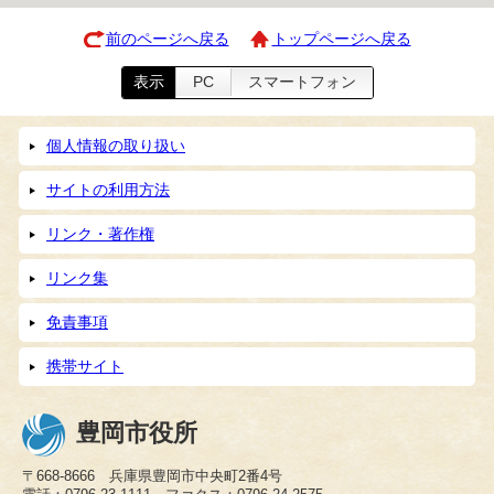
前のページへ戻る
トップページへ戻る
表示
PC
スマートフォン
個人情報の取り扱い
サイトの利用方法
リンク・著作権
リンク集
免責事項
携帯サイト
豊岡市役所
〒668-8666 兵庫県豊岡市中央町2番4号