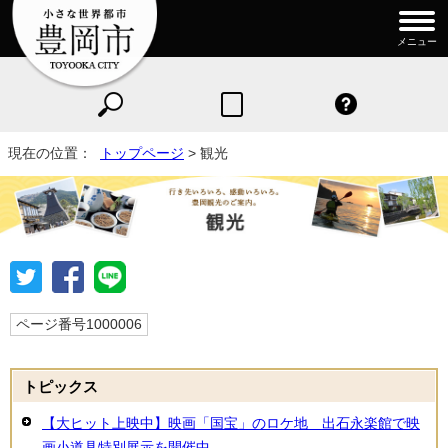
メニュー
現在の位置：
トップページ
> 観光
ページ番号1000006
トピックス
【大ヒット上映中】映画「国宝」のロケ地 出石永楽館で映
画小道具特別展示を開催中