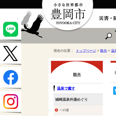
現在の位置：
トップページ
>
観光
>
温
観光
温泉で癒す
城崎温泉外湯めぐり
一の湯