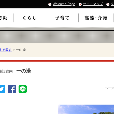
Welcome Page
サイトマップ
文
泉で癒す
> 一の湯
一の湯
施設案内
ページ