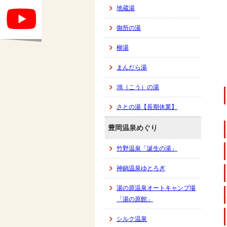
地蔵湯
御所の湯
柳湯
まんだら湯
鴻（こう）の湯
さとの湯【長期休業】
豊岡温泉めぐり
竹野温泉「誕生の湯」
神鍋温泉ゆとろぎ
湯の原温泉オートキャンプ場
「湯の原館」
シルク温泉